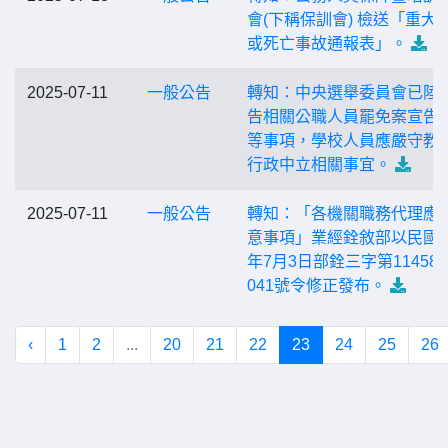
會(下稱保訓會) 檢送「重大
或死亡事故通報表」。
2025-07-11
一般公告
轉知：中央選舉委員會已陸
告相關公職人員罷免案宣告
等事項，學校人員應嚴守教
行政中立相關事宜。
2025-07-11
一般公告
轉知：「各機關職務代理應
意事項」業經銓敘部以民國1
年7月3日部銓三字第114584
041號令修正發布。
‹
1
2
...
20
21
22
23
24
25
26