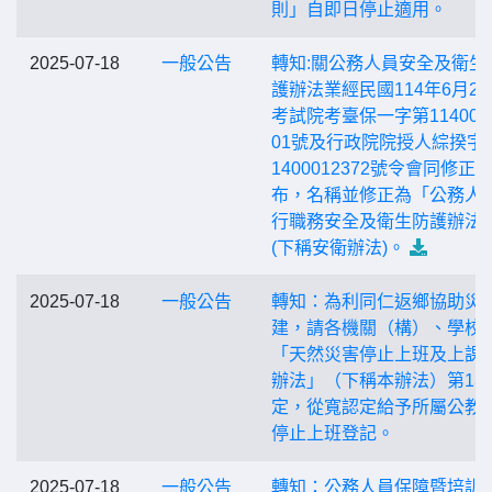
則」自即日停止適用。
2025-07-18
一般公告
轉知:關公務人員安全及衛生
護辦法業經民國114年6月29
考試院考臺保一字第1140002
01號及行政院院授人綜揆字
1400012372號令會同修正
布，名稱並修正為「公務人
行職務安全及衛生防護辦法
(下稱安衛辦法)。
2025-07-18
一般公告
轉知：為利同仁返鄉協助災
建，請各機關（構）、學校
「天然災害停止上班及上課
辦法」（下稱本辦法）第13
定，從寬認定給予所屬公教
停止上班登記。
2025-07-18
一般公告
轉知：公務人員保障暨培訓