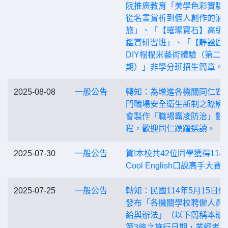
院推廣教育「美學色彩實驗
從名畫賞析到個人創作的油
旅」、「【璀璨寶石】高級
鑑賞研習班」、「【靜謐匠
DIY榻榻米藝術體驗（第二
期）」非學分班招生簡章。
2025-08-08
一般公告
轉知：為增進各機關同仁對
門職場安全衛生新制之瞭解
會製作「職場霸凌防治」數
程，歡迎同仁踴躍選讀。
2025-07-30
一般公告
賀!本校共42位同學獲得114
Cool English口說高手大賽
2025-07-25
一般公告
轉知：民國114年5月15日修
發布「各機關學校聘僱人員
給與辦法」（以下簡稱本辦
第3條之施行日期，業經考試