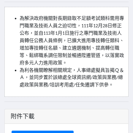
為解決政府機關對長期錄取不足額考試類科需用專
門職業及技術人員之迫切性，
年
月
日修正
111
12
28
公布，並自
年
月
日施行之專門職業及技術人
113
1
1
員轉任公務人員條例，已擴大進用專技轉任類科、
增加專技轉任名額、建立遴選機制、提高轉任職
等、鬆綁職系調任限制並暢通陞遷管道，以落實政
府多元人力進用政策。
為利各機關瞭解相關規定，人事總處擬具旨揭Ｑ＆
Ａ，並同步置於該總處全球資訊網
政策與業務
總
/
/
處政策與業務
培訓考用處
任免遷調下供參。
/
/
附件下載