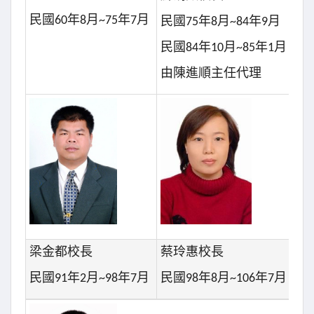
民國
60
年
8
月
~75
年
7
月
民
民國
75
年
8
月
~84
年
9
月
民國
84
年
10
月
~85
年
1
月
由陳進順主任代理
梁金都校長
蔡玲惠校長
黃
民國
91
年
2
月
~98
年
7
月
民國
98
年
8
月
~106
年
7
月
民