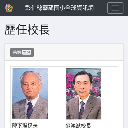
彰化縣華龍國小全球資訊網
歷任校長
點閱
2136
陳家煌校長
陳
蘇鴻猷校長