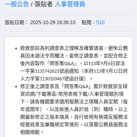
一般公告
/ 張貼者
人事管理員
張貼日期： 2025-10-29 16:36:10 點閱：
510
銓敘部前為利調查表之理解及確實填寫，避免公務
員因未諳法令而觸法，爰修正調查表，並配合修正
後內容製作「問答集
」，以
年
月
日部法
Q&A
113
9
6
一字第
號函週知（本府
年
月
日府
1135742621
113
9
12
人力字第
號函計達）。
1130350467
修正後之調查表及「問答集
」置於銓敘部全球
Q&A
資訊網
下載專區
常用表格下載
人事管理類別項
/
/
/
下，請各機關要求適用服務法之現職人員定期（每
年或間年），以及新進人員於就（到）職時，以上
開最新修正之版本填具，自行檢視有無違反服務法
經營商業及兼職規定等情形，以落實公務員服務法
相關規範。