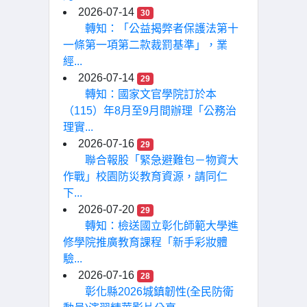
2026-07-14
30
轉知：「公益揭弊者保護法第十
一條第一項第二款裁罰基準」，業
經...
2026-07-14
29
轉知：國家文官學院訂於本
（115）年8月至9月間辦理「公務治
理實...
2026-07-16
29
聯合報股「緊急避難包－物資大
作戰」校園防災教育資源，請同仁
下...
2026-07-20
29
轉知：檢送國立彰化師範大學進
修學院推廣教育課程「新手彩妝體
驗...
2026-07-16
28
彰化縣2026城鎮韌性(全民防衛