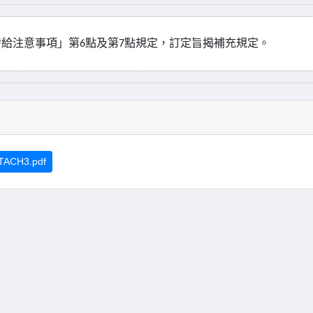
發給注意事項」第
點及第
點規定，訂定旨揭補充規定。
6
7
TACH3.pdf