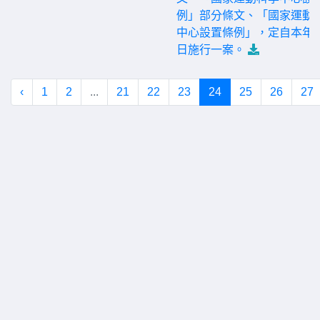
例」部分條文、「國家運動
中心設置條例」，定自本年9
日施行一案。
‹
1
2
...
21
22
23
24
25
26
27