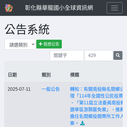
彰化縣華龍國小全球資訊網
公告系統
我想公告
日期
類別
標題
2025-07-11
一般公告
轉知：有關南投縣名間鄉公
理「114年全國性公民投票
、「第11屆立法委員南投縣
選舉區游顥罷免案」，推薦
擔任名間鄉投開票所工作人
案。