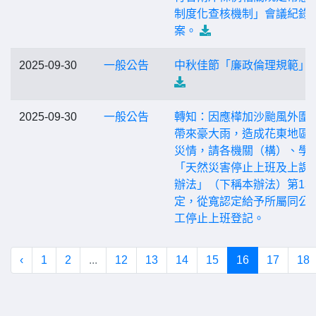
制度化查核機制」會議紀錄
案。
2025-09-30
一般公告
中秋佳節「廉政倫理規範」
2025-09-30
一般公告
轉知：因應樺加沙颱風外圍
帶來豪大雨，造成花東地區
災情，請各機關（構）、學
「天然災害停止上班及上課
辦法」（下稱本辦法）第13
定，從寬認定給予所屬同公
工停止上班登記。
‹
1
2
...
12
13
14
15
16
17
18