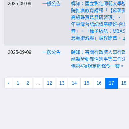
2025-09-09
一般公告
轉知：國立彰化師範大學進
院推廣教育課程「【璀璨寶
高級珠寶鑑賞研習班」、「1
年臺灣台語認證基礎班-台羅
音」、「種子啟航：MBAS
念藝術減壓」課程簡章。
2025-09-09
一般公告
轉知：有關行政院人事行政
函轉勞動部性別平等工作法第
條第4項規定解釋令一案。
‹
1
2
...
12
13
14
15
16
17
18