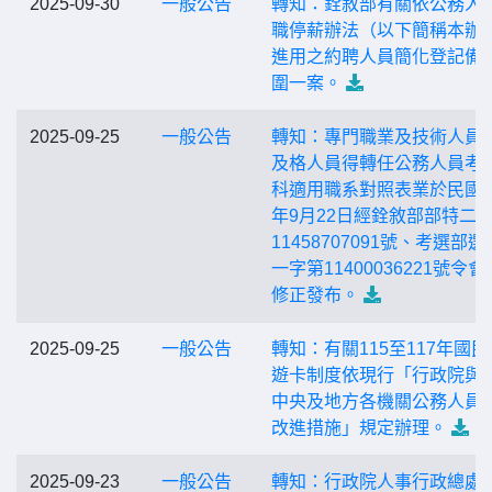
2025-09-30
一般公告
轉知：銓敘部有關依公務人
職停薪辦法（以下簡稱本辦
進用之約聘人員簡化登記備
圍一案。
2025-09-25
一般公告
轉知：專門職業及技術人員
及格人員得轉任公務人員考
科適用職系對照表業於民國1
年9月22日經銓敘部部特二
11458707091號、考選部選
一字第11400036221號令會
修正發布。
2025-09-25
一般公告
轉知：有關115至117年國民
遊卡制度依現行「行政院與
中央及地方各機關公務人員
改進措施」規定辦理。
2025-09-23
一般公告
轉知：行政院人事行政總處