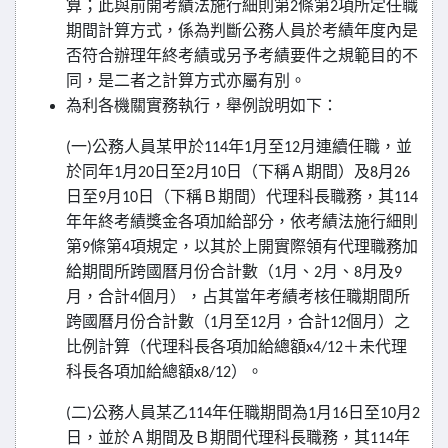
算；此與前開考績法施行細則第
條第
項所定任職
2
2
期間計算方式，係為判斷公務人員於考績年度內是
否符合辦理年終考績或另予考績要件之規範目的不
同，是二者之計算方式亦屬有別。
為利各機關實務執行，舉例說明如下：
一
公務人員某甲於
年
月至
月連續任職，並
(
)
114
1
12
於同年
月
日至
月
日（下稱Ａ期間）及
月
1
20
2
10
8
26
日至
月
日（下稱Ｂ期間）代理科長職務，其
9
10
114
年年終考績獎金各項加給部分，依考績法施行細則
第
條第
項規定，以其於上開實際領有代理職務加
9
4
給期間所跨國曆月份合計數（
月、
月、
月及
1
2
8
9
月，合計
個月），占其當年考績考核任職期間所
4
跨國曆月份合計數（
月至
月，合計
個月）之
1
12
12
比例計算（代理科長各項加給總額
＋未代理
x4/12
科長各項加給總額
）。
x8/12
二
公務人員某乙
年任職期間為
月
日至
月
(
)
114
1
16
10
2
日，並於Ａ期間及Ｂ期間代理科長職務，其
年
114