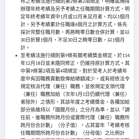
布之考績法施行細則第
條第
項規定，明確區隔得
2
2
辦理年終考績及另予考績之任職期間計算方式，明
定年終考績年資中
月或
月未足月者，均以
個月
1
12
1
計，另予考績累計任職達
個月之計算方式，係先
6
採計完整任職月數，再將畸零日數合併計算，並以
日折算
個月，不足
日之畸零日數，以
個月
30
1
30
1
計。
至考績法施行細則第
條有關考績獎金規定，於
9
114
年
月
日並未隨同修正，仍維持原計算方式。其
12
18
中第
條第
項及第
項規定，對於受考人於考績年
9
2
4
度中有因職務異動致俸給總額減少，或有經依法令
規定核派代理（兼任）職務，並依規定支領代理
（兼任）職務加給（次年
月
日仍續代理〈兼任〉
1
1
者除外）之情形，其該年度之考績獎金，各種加給
部分係維持以「國曆月份」之分月為準，並以「調
任前、後職務所跨月份或實際代理（兼任）職務所
跨月份合計數」（分子值），占其當年「考績考核
任職期間所跨月份合計數」（分母值）之比例計