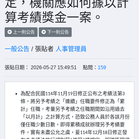
定，機關應如何據以計
算考績獎金一案。
上一則公告
下一則公告
一般公告
/ 張貼者
人事管理員
張貼日期： 2026-05-27 15:49:51 點閱：
159
為配合民國
年
月
日修正公布之考績法第
114
11
19
3
條，將另予考績之「連續」任職要件修正為「累
計」任職，考量另予考績之任職期間如沿用過去
「以月計」之計算方式，恐致公務人員於各該月份
僅任職少數日數，即得累積成就辦理另予考績要
件，實有未盡公允之虞，爰
年
月
日修正發
114
12
18