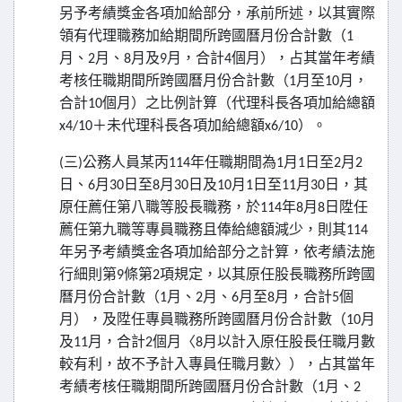
另予考績獎金各項加給部分，承前所述，以其實際
領有代理職務加給期間所跨國曆月份合計數（
1
月、
月、
月及
月，合計
個月），占其當年考績
2
8
9
4
考核任職期間所跨國曆月份合計數（
月至
月，
1
10
合計
個月）之比例計算（代理科長各項加給總額
10
＋未代理科長各項加給總額
）。
x4/10
x6/10
三
公務人員某丙
年任職期間為
月
日至
月
(
)
114
1
1
2
2
日、
月
日至
月
日及
月
日至
月
日，其
6
30
8
30
10
1
11
30
原任薦任第八職等股長職務，於
年
月
日陞任
114
8
8
薦任第九職等專員職務且俸給總額減少，則其
114
年另予考績獎金各項加給部分之計算，依考績法施
行細則第
條第
項規定，以其原任股長職務所跨國
9
2
曆月份合計數（
月、
月、
月至
月，合計
個
1
2
6
8
5
月），及陞任專員職務所跨國曆月份合計數（
月
10
及
月，合計
個月〈
月以計入原任股長任職月數
11
2
8
較有利，故不予計入專員任職月數〉），占其當年
考績考核任職期間所跨國曆月份合計數（
月、
1
2