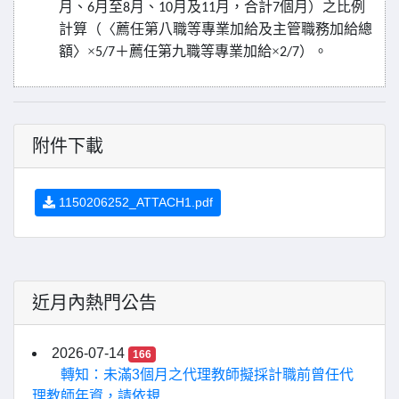
月、
月至
月、
月及
月，合計
個月）之比例
6
8
10
11
7
計算（〈薦任第八職等專業加給及主管職務加給總
額〉×
＋薦任第九職等專業加給×
）。
5/7
2/7
附件下載
1150206252_ATTACH1.pdf
近月內熱門公告
2026-07-14
166
轉知：未滿3個月之代理教師擬採計職前曾任代
理教師年資，請依規...