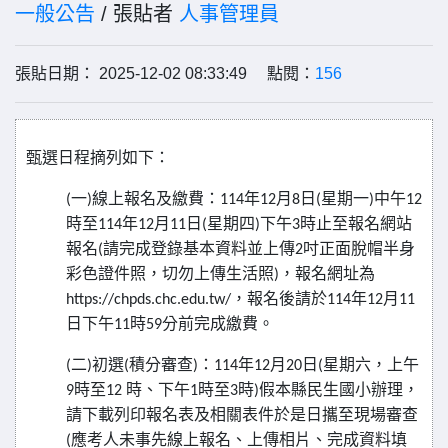
一般公告
/ 張貼者
人事管理員
張貼日期： 2025-12-02 08:33:49 點閱：
156
甄選日程摘列如下：
一
線上報名及繳費：
年
月
日
星期一
中午
(
)
114
12
8
(
)
12
時至
年
月
日
星期四
下午
時止至報名網站
114
12
11
(
)
3
報名
請完成登錄基本資料並上傳
吋正面脫帽半身
(
2
彩色證件照，切勿上傳生活照
，報名網址為
)
，報名後請於
年
月
https://chpds.chc.edu.tw/
114
12
11
日下午
時
分前完成繳費。
11
59
二
初選
積分審查
：
年
月
日
星期六，上午
(
)
(
)
114
12
20
(
時至
時、下午
時至
時
假本縣民生國小辦理，
9
12
1
3
)
請下載列印報名表及相關表件於是日攜至現場審查
應考人未事先線上報名、上傳相片、完成資料填
(