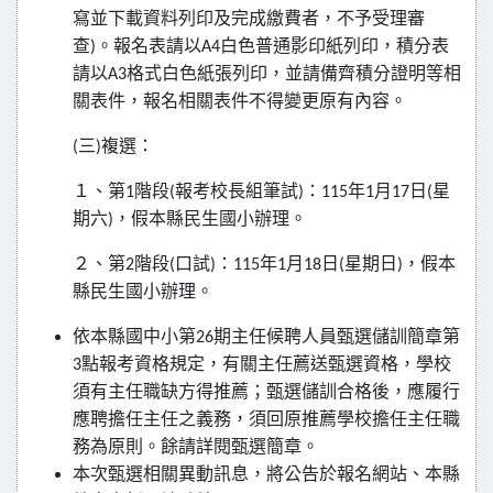
寫並下載資料列印及完成繳費者，不予受理審
查
。報名表請以
白色普通影印紙列印，積分表
)
A4
請以
格式白色紙張列印，並請備齊積分證明等相
A3
關表件，報名相關表件不得變更原有內容。
三
複選：
(
)
１、第
階段
報考校長組筆試
：
年
月
日
星
1
(
)
115
1
17
(
期六
，假本縣民生國小辦理。
)
２、第
階段
口試
：
年
月
日
星期日
，假本
2
(
)
115
1
18
(
)
縣民生國小辦理。
依本縣國中小第
期主任候聘人員甄選儲訓簡章第
26
點報考資格規定，有關主任薦送甄選資格，學校
3
須有主任職缺方得推薦；甄選儲訓合格後，應履行
應聘擔任主任之義務，須回原推薦學校擔任主任職
務為原則。餘請詳閱甄選簡章。
本次甄選相關異動訊息，將公告於報名網站、本縣