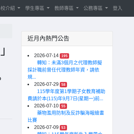
學校介紹
學生專區
教師專區
公務專區
登入
近月內熱門公告
點」
2026-07-14
195
轉知：未滿3個月之代理教師擬
採計職前曾任代理教師年資，請依
。
規...
2026-07-29
58
115學年度第1學期子女教育補助
費請於本(115)年9月7日(星期一)前...
2026-07-10
55
藥物濫用防制及反詐騙海報繪畫
比賽
2026-07-09
53