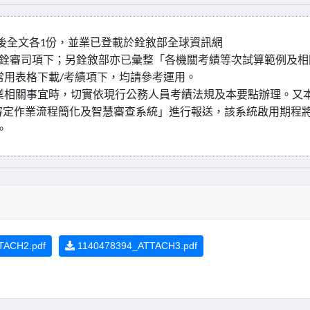
後全文各
份，並業已登載於銓敘部全球資訊網
1
銓審司項下；另銓敘部亦已彙整「各機關考績等次試算範例及相
常用表格下載
考績項下，均請參考運用。
/
業相關事宜時，切實依現行公務人員考績法規及本要點辦理。又
審定作業流程簡化及智慧審查系統」進行報送，該系統啟用期程
。
TACH2.pdf
1140478394_ATTACH3.pdf