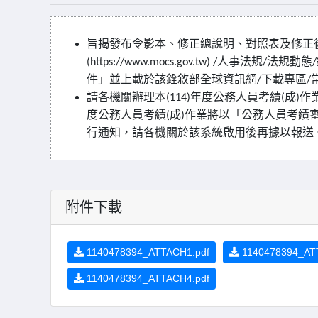
旨揭發布令影本、修正總說明、對照表及修正
人事法規
法規動態
(https://www.mocs.gov.tw) /
/
/
件」並上載於該銓敘部全球資訊網
下載專區
/
/
請各機關辦理本
年度公務人員考績
成
作
(114)
(
)
度公務人員考績
成
作業將以「公務人員考績
(
)
行通知，請各機關於該系統啟用後再據以報送
附件下載
1140478394_ATTACH1.pdf
1140478394_AT
1140478394_ATTACH4.pdf