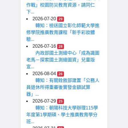
作戰」校園防災教育資源，請同仁
下...
2026-07-20
29
轉知：檢送國立彰化師範大學進
修學院推廣教育課程「新手彩妝體
驗...
2026-07-16
28
內政部國土測繪中心「成為識圖
老馬－探索國土測繪圖資」兒童版
宣...
2026-08-04
26
轉知：有關銓敘部建置「公務人
員退休所得重審後實發金額試算
器」...
2026-07-29
25
轉知：朝陽科技大學辦理115學
年度第1學期碩、學士推廣教育學分
班...