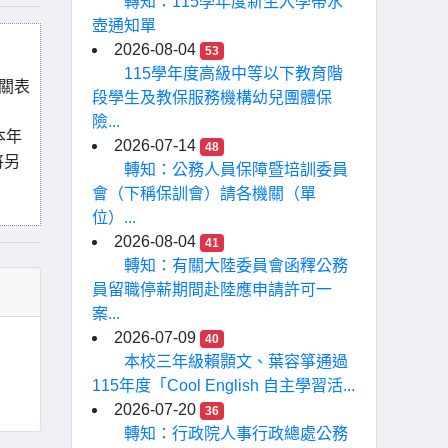
轉知：115學年度新生入學帶水
壺通知單
2026-08-04
53
115學年度高級中等以下教育階
關表
段學生及教保服務機構幼兒團體保
險...
本年
2026-07-14
48
將另
轉知：公務人員保障暨培訓委員
會（下稱保訓會）請各機關（單
位）...
2026-08-04
41
轉知：有關大陸委員會函釋公務
員留職停薪期間赴陸應申請許可一
案...
2026-07-09
40
本校三年級賴顥文、葉容箏通過
115年度「Cool English 自主學習活...
2026-07-20
36
轉知：行政院人事行政總處公務