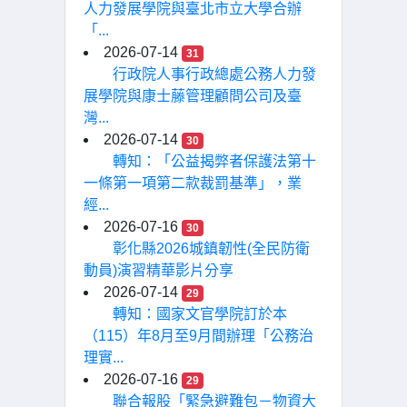
人力發展學院與臺北市立大學合辦
「...
2026-07-14
31
行政院人事行政總處公務人力發
展學院與康士藤管理顧問公司及臺
灣...
2026-07-14
30
轉知：「公益揭弊者保護法第十
一條第一項第二款裁罰基準」，業
經...
2026-07-16
30
彰化縣2026城鎮韌性(全民防衛
動員)演習精華影片分享
2026-07-14
29
轉知：國家文官學院訂於本
（115）年8月至9月間辦理「公務治
理實...
2026-07-16
29
聯合報股「緊急避難包－物資大