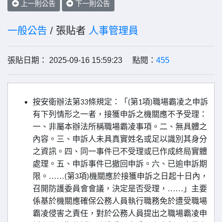
上一則公告
下一則公告
一般公告
/ 張貼者
人事管理員
張貼日期： 2025-09-16 15:59:23 點閱：
455
按安衛辦法第
條規定：「
第
項
職場霸凌之申訴
33
(
1
)
有下列情形之一者，接獲申訴之機關應不予受理：
一、非屬本辦法所稱職場霸凌事項。二、無具體之
內容。三、申訴人未具真實姓名或足以識別其身分
之資訊。四、同一事件已不受理或已作成終局實體
處理。五、申訴事件已撤回申訴。六、已逾申訴期
限。……
第
項
機關應於接獲申訴之日起十日內，
(
3
)
召開防護委員會會議，決定是否受理，……」主要
係基於機關應確保公務人員執行職務免於遭受職場
霸凌侵害之責任，對於公務人員提出之職場霸凌申