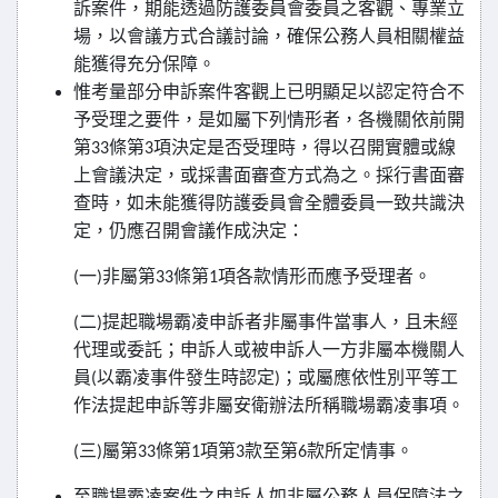
訴案件，期能透過防護委員會委員之客觀、專業立
場，以會議方式合議討論，確保公務人員相關權益
能獲得充分保障。
惟考量部分申訴案件客觀上已明顯足以認定符合不
予受理之要件，是如屬下列情形者，各機關依前開
第
條第
項決定是否受理時，得以召開實體或線
33
3
上會議決定，或採書面審查方式為之。採行書面審
查時，如未能獲得防護委員會全體委員一致共識決
定，仍應召開會議作成決定：
一
非屬第
條第
項各款情形而應予受理者。
(
)
33
1
二
提起職場霸凌申訴者非屬事件當事人，且未經
(
)
代理或委託；申訴人或被申訴人一方非屬本機關人
員
以霸凌事件發生時認定
；或屬應依性別平等工
(
)
作法提起申訴等非屬安衛辦法所稱職場霸凌事項。
三
屬第
條第
項第
款至第
款所定情事。
(
)
33
1
3
6
至職場霸凌案件之申訴人如非屬公務人員保障法之