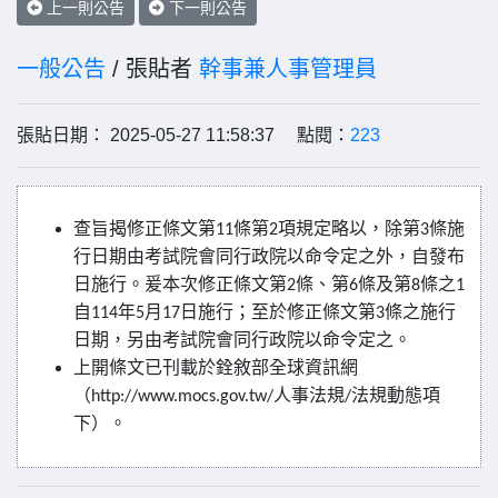
上一則公告
下一則公告
一般公告
/ 張貼者
幹事兼人事管理員
張貼日期： 2025-05-27 11:58:37 點閱：
223
查旨揭修正條文第
條第
項規定略以，除第
條施
11
2
3
行日期由考試院會同行政院以命令定之外，自發布
日施行。爰本次修正條文第
條、第
條及第
條之
2
6
8
1
自
年
月
日施行；至於修正條文第
條之施行
114
5
17
3
日期，另由考試院會同行政院以命令定之。
上開條文已刊載於銓敘部全球資訊網
（
人事法規
法規動態項
http://www.mocs.
gov.tw/
/
下）。