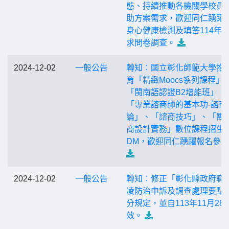
態、持續推動各機關學校員
助方案需求，歡迎同仁踴躍
身心健康檢測及填答114年
求問卷調查。
2024-12-02
一般公告
轉知：國立彰化師範大學推
育「精緻Moocs系列課程」
「閩南語認證B2增能班」、
「專業諮商師的基本功-諮商
論」、「諮商技巧」、「團
商設計實務」數位課程招生
DM，歡迎同仁踴躍報名參
2024-12-02
一般公告
轉知：修正「彰化縣政府職
凌防治申訴及調查處理要點
分規定，並自113年11月28
效。