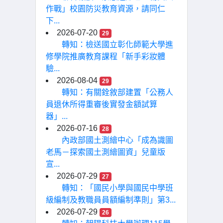
作戰」校園防災教育資源，請同仁
下...
2026-07-20
29
轉知：檢送國立彰化師範大學進
修學院推廣教育課程「新手彩妝體
驗...
2026-08-04
29
轉知：有關銓敘部建置「公務人
員退休所得重審後實發金額試算
器」...
2026-07-16
28
內政部國土測繪中心「成為識圖
老馬－探索國土測繪圖資」兒童版
宣...
2026-07-29
27
轉知：「國民小學與國民中學班
級編制及教職員員額編制準則」第3...
2026-07-29
26