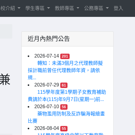
學校介紹
學生專區
教師專區
公務專區
登入
近月內熱門公告
2026-07-14
201
）
轉知：未滿3個月之代理教師擬
採計職前曾任代理教師年資，請依
得兼
規...
2026-07-29
61
115學年度第1學期子女教育補助
費請於本(115)年9月7日(星期一)前...
2026-07-10
56
藥物濫用防制及反詐騙海報繪畫
比賽
2026-08-04
55