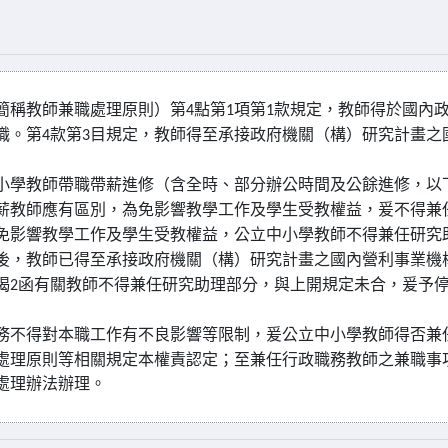
簡稱教師兼職處理原則）第
點第
項第
款規定，教師得於國內
4
1
1
職。第
款第
目規定，教師得至承接政府機關（構）研究計畫之
4
3
小學教師帶職帶薪進修（含全時、部分辦公時間及公餘進修，以
薪教師應有區別，為免影響教學工作及學生受教權益，爰不得兼
免影響教學工作及學生受教權益，公立中小學教師不得兼任研究
後，教師已得至承接政府機關（構）研究計畫之國內營利事業機
揭
函有關教師不得兼任研究助理部分，與上開規定未合，爰予
2
務不得對本職工作有不良影響等限制，爰公立中小學教師得否兼
處理原則等相關規定本權責認定；至兼任行政職務教師之兼職事
處理辦法辦理。