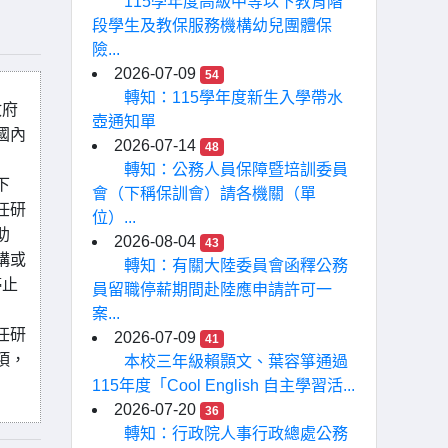
115學年度高級中等以下教育階
段學生及教保服務機構幼兒團體保
險...
2026-07-09
54
轉知：115學年度新生入學帶水
政府
壺通知單
國內
2026-07-14
48
轉知：公務人員保障暨培訓委員
下
會（下稱保訓會）請各機關（單
任研
位）...
助
2026-08-04
43
構或
轉知：有關大陸委員會函釋公務
停止
員留職停薪期間赴陸應申請許可一
案...
任研
2026-07-09
41
項，
本校三年級賴顥文、葉容箏通過
115年度「Cool English 自主學習活...
2026-07-20
36
轉知：行政院人事行政總處公務