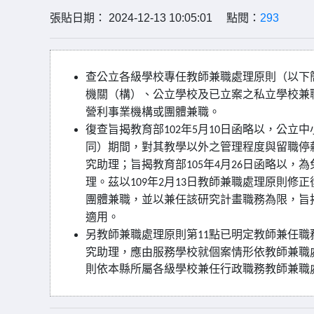
張貼日期： 2024-12-13 10:05:01 點閱：
293
查公立各級學校專任教師兼職處理原則（以下
機關（構）、公立學校及已立案之私立學校兼
營利事業機構或團體兼職。
復查旨揭教育部
年
月
日函略以，公立中
102
5
10
同）期間，對其教學以外之管理程度與留職停
究助理；旨揭教育部
年
月
日函略以，為
105
4
26
理。茲以
年
月
日教師兼職處理原則修正
109
2
13
團體兼職，並以兼任該研究計畫職務為限，旨
適用。
另教師兼職處理原則第
點已明定教師兼任職
11
究助理，應由服務學校就個案情形依教師兼職
則依本縣所屬各級學校兼任行政職務教師兼職