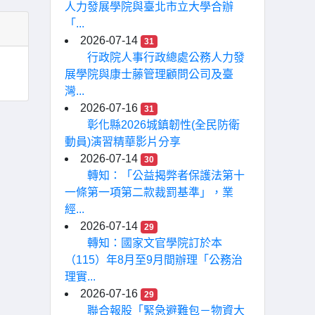
人力發展學院與臺北市立大學合辦
「...
2026-07-14
31
行政院人事行政總處公務人力發
展學院與康士藤管理顧問公司及臺
灣...
2026-07-16
31
彰化縣2026城鎮韌性(全民防衛
動員)演習精華影片分享
2026-07-14
30
轉知：「公益揭弊者保護法第十
一條第一項第二款裁罰基準」，業
經...
2026-07-14
29
轉知：國家文官學院訂於本
（115）年8月至9月間辦理「公務治
理實...
2026-07-16
29
聯合報股「緊急避難包－物資大