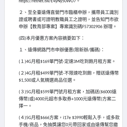
。
https://fetnet.tw/E4yNy50WO7
２、至全臺遠傳直營門市臨櫃申辦，攜帶員工識別
證或聘書或可證明教職員工之證明，並告知門市欲
申辦【教育部專案】專案識別碼
辦理。
F57302906
四
本月優惠方案內容摘要如下：
(
)
１、遠傳網路門市申辦優惠
限新辦
攜碼
：
(
/
)
１
月租
單門號
定速
吃到飽月租方案。
(
)4G
$169
-
3M
２
月租
單門號
不限速吃到飽，贈送遠傳幣
(
)4G
$499
-
或人氣精選商品任選。
$1,500
３
月租
單門號月租方案，加碼送
遠
(
)5G
$599
($6000
傳幣
或
元超市多取券
元遠傳幣
方案二
)
(4000
+1000
)
擇一。
４
月租
方案，
輕鬆入手，或多款
(
)5G
$666
i17e $3990
手機
商品，免抽獎讓您
元帶回家或由遠傳幫您繳
/
0