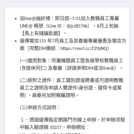
加
抽好禮：即日起
加入教職員工專屬
line@
~7/31
帳號（
：
），
月上旬抽
LINE@
Line ID
@jcz8576k
8
【馬上有錢鑰匙圈】。
遠傳電信
年
月員工及其眷屬專屬優惠及電信方
115
7
案（完整
連結：
）
DM
https://reurl.cc/Z2YpNQ
一
適用對象：所屬機關員工暨各級學校教職員工
(
)
含退休同仁
及眷屬（詳請參照
或洽
）。
(
)
DM
line@
二
檢附之證件：員工識別證或聘書或可證明教職
(
)
員工之證明及申請人雙證件
身份證、健保卡或駕
(
照
、員眷另加附親屬證明。
)
三
申辦方式說明：
(
)
１、透過遠傳指定網路門市線上申辦，於申辦流程
中輸入驗證碼
，申辦網址：
10217