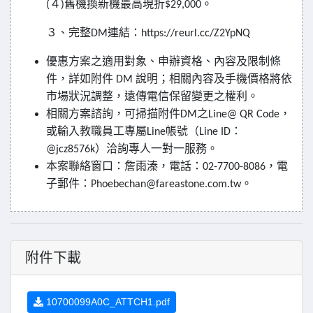
４
舊機換新機最高現折
。
(
)
$29,000
３、完整
連結：
DM
https://reurl.cc/Z2YpNQ
優惠方案之適用對象、申辦資格、內容及限制條
件，詳如附件
說明；相關內容及手機價格將依
DM
市場狀況調整，遠傳電信保留變更之權利。
相關方案諮詢，可掃描附件
之
，
DM
Line@ QR Code
或輸入教職員工專屬
帳號（
：
Line
Line ID
）洽詢專人一對一服務。
@jcz8576k
本案聯絡窗口：詹雨溱，電話：
，電
02-7700-8086
子郵件：
。
Phoebechan@fareastone.com.tw
附件下載
10700099A0C_ATTCH1.pdf