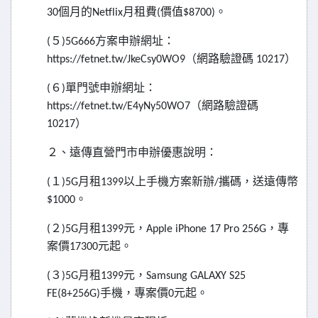
個月的
月租費
價值
。
30
Netflix
(
$8700)
５
方案申辦網址：
(
)5G666
（網路驗證碼
）
https://fetnet.tw/JkeCsy0WO9
10217
６
單門號申辦網址：
(
)
（網路驗證碼
https://fetnet.tw/E4yNy50WO7
）
10217
２、遠傳直營門市申辦優惠說明：
１
月租
以上手機方案新辦
攜碼，送遠傳幣
(
)5G
1399
/
。
$1000
２
月租
元，
，專
(
)5G
1399
Apple iPhone 17 Pro 256G
案價
元起。
17300
３
月租
元，
(
)5G
1399
Samsung GALAXY S25
手機，專案價
元起。
FE(8+256G)
0