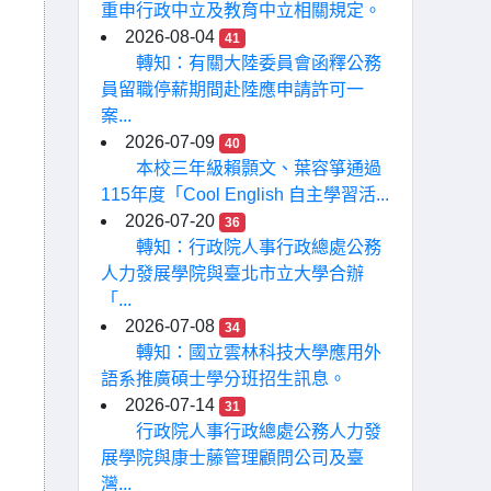
重申行政中立及教育中立相關規定。
2026-08-04
41
轉知：有關大陸委員會函釋公務
員留職停薪期間赴陸應申請許可一
案...
2026-07-09
40
本校三年級賴顥文、葉容箏通過
115年度「Cool English 自主學習活...
2026-07-20
36
轉知：行政院人事行政總處公務
人力發展學院與臺北市立大學合辦
「...
2026-07-08
34
轉知：國立雲林科技大學應用外
語系推廣碩士學分班招生訊息。
2026-07-14
31
行政院人事行政總處公務人力發
展學院與康士藤管理顧問公司及臺
灣...