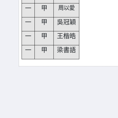
一
甲
周以愛
一
甲
吳冠穎
一
甲
王楷皓
一
甲
梁書語