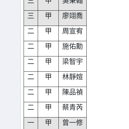
三
甲
吳秉翰
三
甲
廖翊喬
二
甲
周宣宥
二
甲
施佑勳
二
甲
梁智宇
二
甲
林靜媗
二
甲
陳品禎
二
甲
蔡青芮
一
甲
曾一修