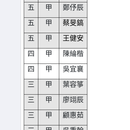
五
甲
鄭伃辰
五
甲
蔡旻鎬
五
甲
王健安
四
甲
陳綸楷
四
甲
吳宜襄
三
甲
葉容箏
三
甲
廖翊辰
三
甲
顧惠茹