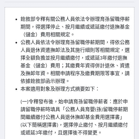
銓敘部令釋有關公務人員依法令辦理育孫留職停薪
期間，得選擇停止、按月繼續或遞延繳付退撫基金
（儲金）費用相關規定。
公務人員依法令辦理育孫留職停薪期間，得依公務
人員退休資遣撫卹法及其施行細則等相關規定，選
擇全額負擔並按月繼續繳付，或遞延
年繳付退撫
3
基金（儲金）費用；其繳費年資得併計退休、資遣
及撫卹年資。相關申請程序及繳費期限等事宜，請
依據銓敘部函示辦理。
本案適用對象及辦理方式摘要如下：
一
令釋發布後，始申請育孫留職停薪者：應於申
(
)
請留職停薪時填具「公務人員育嬰
孫
留職停薪期
(
)
間繼續繳付公務人員退休撫卹基金費用選擇書」
以下簡稱選擇書
，選擇停止繳付、按月繼續繳付
(
)
或遞延
年繳付，且選擇後不得變更。
3