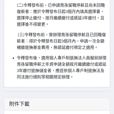
二
令釋發布前，已申請育孫留職停薪且尚未回職
(
)
復薪者：應於令釋發布日起
個月內填具選擇書，
3
選擇停止繳付、按月繼續繳付或遞延
年繳付，且
3
選擇後不得變更。
三
令釋發布前，曾辦理育孫留職停薪且已回職復
(
)
薪者：得於令釋發布日起
個月內，申請一次全額
3
補繳退撫基金費用，無遞延繳付規定之適用。
令釋發布後，適用個人專戶制退撫法人員擬就辦理
育孫留職停薪之年資申請全額按月繼續繳付或遞延
年繳付退撫儲金者，應逕依個人專戶制退撫法及
3
同法施行細則等相關規定辦理。
附件下載