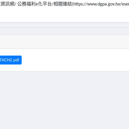
球資訊網
公務福利
化平台
相關連結
/
e
/
(https://www.dgpa.gov.tw/ese
TACH2.pdf