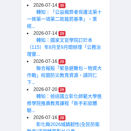
2026-07-14
30
轉知：「公益揭弊者保護法第十
一條第一項第二款裁罰基準」，業
經...
2026-07-14
29
轉知：國家文官學院訂於本
（115）年8月至9月間辦理「公務治
理實...
2026-07-16
29
聯合報股「緊急避難包－物資大
作戰」校園防災教育資源，請同仁
下...
2026-07-20
29
轉知：檢送國立彰化師範大學進
修學院推廣教育課程「新手彩妝體
驗...
2026-07-16
28
彰化縣2026城鎮韌性(全民防衛