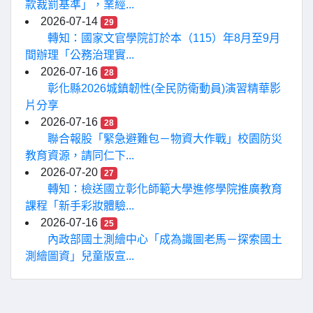
款裁罰基準」，業經...
2026-07-14
29
轉知：國家文官學院訂於本（115）年8月至9月
間辦理「公務治理實...
2026-07-16
28
彰化縣2026城鎮韌性(全民防衛動員)演習精華影
片分享
2026-07-16
28
聯合報股「緊急避難包－物資大作戰」校園防災
教育資源，請同仁下...
2026-07-20
27
轉知：檢送國立彰化師範大學進修學院推廣教育
課程「新手彩妝體驗...
2026-07-16
25
內政部國土測繪中心「成為識圖老馬－探索國土
測繪圖資」兒童版宣...