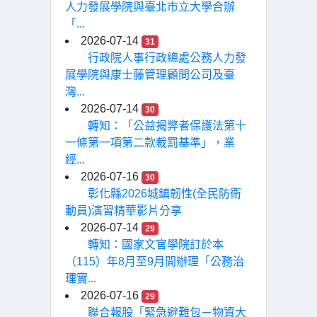
人力發展學院與臺北市立大學合辦
「...
2026-07-14
31
行政院人事行政總處公務人力發
展學院與康士藤管理顧問公司及臺
灣...
2026-07-14
30
轉知：「公益揭弊者保護法第十
一條第一項第二款裁罰基準」，業
經...
2026-07-16
30
彰化縣2026城鎮韌性(全民防衛
動員)演習精華影片分享
2026-07-14
29
轉知：國家文官學院訂於本
（115）年8月至9月間辦理「公務治
理實...
2026-07-16
29
聯合報股「緊急避難包－物資大