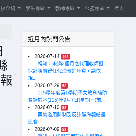
學校介紹
學生專區
教師專區
公務專區
登入
近月內熱門公告
日
2026-07-14
195
縣
轉知：未滿3個月之代理教師擬
採計職前曾任代理教師年資，請依
隊報
規...
2026-07-29
58
115學年度第1學期子女教育補助
費請於本(115)年9月7日(星期一)前...
2026-07-10
55
藥物濫用防制及反詐騙海報繪畫
比賽
2026-07-09
53