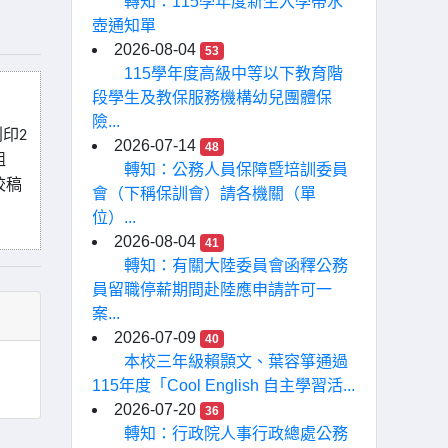
轉知：115學年度新生入學帶水
壺通知單
2026-08-04
53
115學年度高級中等以下教育階
段學生及教保服務機構幼兒團體保
險...
列印
2
2026-07-14
48
組
轉知：公務人員保障暨培訓委員
校稿
會（下稱保訓會）請各機關（單
位）...
2026-08-04
41
轉知：有關大陸委員會函釋公務
員留職停薪期間赴陸應申請許可一
案...
2026-07-09
40
本校三年級賴顥文、葉容箏通過
115年度「Cool English 自主學習活...
2026-07-20
36
轉知：行政院人事行政總處公務