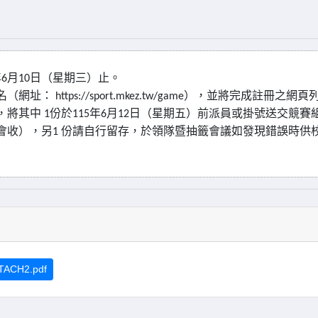
年
月
日（星期三）止。
6
10
名（網址：
），並將完成註冊之網頁
https://sport.mkez.tw/game
，將其中
份於
年
月
日（星期五）前派員或掛號送交競賽
1
115
6
12
會收），另
份請自行留存，於領隊暨抽籤會議如發現錯誤時供
1
TACH2.pdf