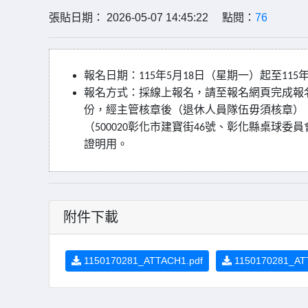
張貼日期： 2026-05-07 14:45:22 點閱：
76
報名日期：
年
月
日（星期一）起至
115
5
18
115
報名方式：採線上報名，請至報名網頁完成報
份，經主管核章後（退休人員隊伍毋須核章）
（
彰化市建寶街
號、彰化縣桌球委員
500020
46
證明用。
附件下載
1150170281_ATTACH1.pdf
1150170281_AT