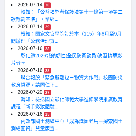
2026-07-14
30
轉知：「公益揭弊者保護法第十一條第一項第二
款裁罰基準」，業經...
2026-07-14
29
轉知：國家文官學院訂於本（115）年8月至9月
間辦理「公務治理實...
2026-07-16
28
彰化縣2026城鎮韌性(全民防衛動員)演習精華影
片分享
2026-07-16
28
聯合報股「緊急避難包－物資大作戰」校園防災
教育資源，請同仁下...
2026-07-20
27
轉知：檢送國立彰化師範大學進修學院推廣教育
課程「新手彩妝體驗...
2026-07-16
25
內政部國土測繪中心「成為識圖老馬－探索國土
測繪圖資」兒童版宣...