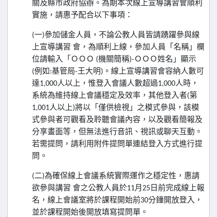
關及縣市政府協辦。為期本次線上宣導講習會順利
實施，請惠予配合以下事項：
一
參加儲金人員，不論公教人員皆請踴躍參與線
(
)
上宣導講習
會，為順利上線，參加人員「名稱」欄
位請輸入「ＯＯＯ
機關簡稱
ＯＯＯ姓名」顯示
(
)-
例如
基管局
王大明
。線上宣導講習會容納人數可
(
:
-
)
達
人以上，惟登入會議人數超過
人時，
1,000
1,000
系統為維持線上會議穩定及效率，其他登入者
第
(
人以上
將以「僅供檢視」之模式參與，該模
1,001
)
式參與者可觀看及聆聽會議內容，以及觀看簡報及
分享畫面等，但無法進行音訊、視訊或聊天互動。
若需提問，請利用附件提問單連結登入方式進行提
問。
二
為確保線上會議系統實際運作之穩定性，惠請
(
)
欲參與講習
會之公教人員於
月
日前完成線上報
11
25
名，線上會議室將於課程開始前
分鐘開放登入，
30
並於課程開始後開放填寫提問單。