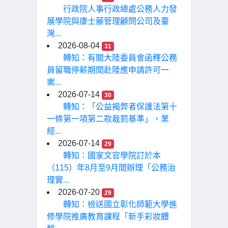
行政院人事行政總處公務人力發
展學院與康士藤管理顧問公司及臺
灣...
2026-08-04
31
轉知：有關大陸委員會函釋公務
員留職停薪期間赴陸應申請許可一
案...
2026-07-14
30
轉知：「公益揭弊者保護法第十
一條第一項第二款裁罰基準」，業
經...
2026-07-14
29
轉知：國家文官學院訂於本
（115）年8月至9月間辦理「公務治
理實...
2026-07-20
29
轉知：檢送國立彰化師範大學進
修學院推廣教育課程「新手彩妝體