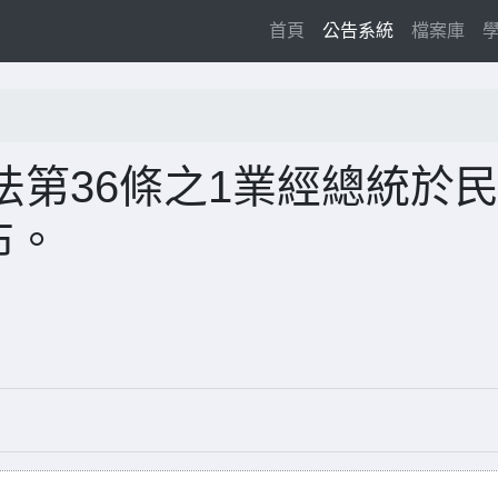
(current)
首頁
公告系統
檔案庫
第36條之1業經總統於
布。