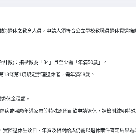
屆齡
)
退休之教育人員，申請人須符合公立學校教職員退休資遣撫
：
合計數
)
：指標數為「
84
」且至少需「年滿
50
歲」。
第
18
條第
1
項規定辦理退休者，需年滿
58
歲。
領退休金種類。
傷病或照顧年邁家屬等特殊原因而欲申請退休，請檢附敘明特殊
，實際退休生效日、年資及相關給與仍需以退休案件審定結果為