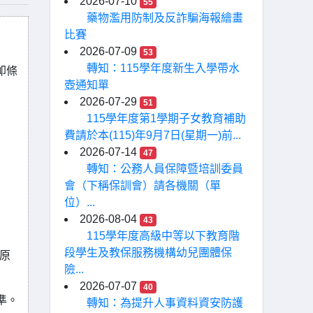
2026-07-10
55
藥物濫用防制及反詐騙海報繪畫
比賽
2026-07-09
53
轉知：115學年度新生入學帶水
卹條
壺通知單
2026-07-29
51
115學年度第1學期子女教育補助
費請於本(115)年9月7日(星期一)前...
2026-07-14
47
轉知：公務人員保障暨培訓委員
會（下稱保訓會）請各機關（單
位）...
2026-08-04
43
115學年度高級中等以下教育階
段學生及教保服務機構幼兒團體保
原
險...
2026-07-07
40
準。
轉知：為提升人事資料資安防護