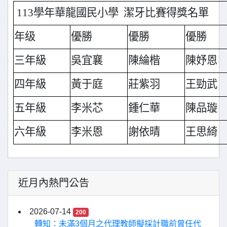
113學年華龍國民小學 潔牙比賽得獎名單
年级
優勝
優勝
優勝
三年級
吳宜襄
陳綸楷
陳妤恩
四年級
黃于庭
莊紫羽
王勁武
五年級
李米芯
鍾仁華
陳品璇
六年級
李米恩
謝依晴
王思綺
近月內熱門公告
2026-07-14
200
轉知：未滿3個月之代理教師擬採計職前曾任代