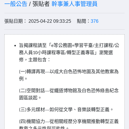
一般公告
/ 張貼者
幹事兼人事管理員
張貼日期： 2025-04-22 09:33:25 點閱：
376
旨揭課程請至「
等公務園
學習平臺
主打課程
公
e
+
/
/
務人員
小時課程專區
轉型正義專區」瀏覽選
10
/
修，主題包含：
一
轉譯再現—以成大白色恐怖地圖及其他教案為
(
)
例。
二
空間對話—從鐵道博物館及白色恐怖綠島紀念
(
)
園區談
起。
三
多元媒材—如何從文學、音樂談轉型正義。
(
)
四
機關協力—從相關經歷分享機關推動轉型正義
(
)
教育之多元性與可能性。