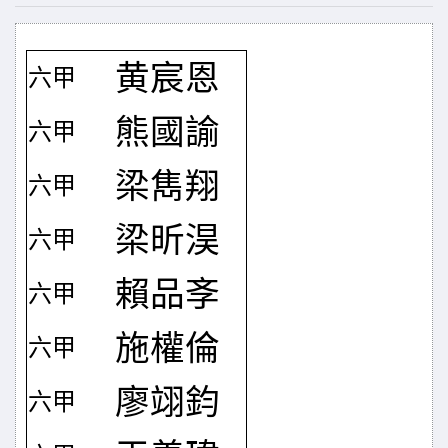
黄宸恩
六甲
熊國諭
六甲
梁雋翔
六甲
梁昕淏
六甲
賴品斈
六甲
施權倫
六甲
廖翊鈞
六甲