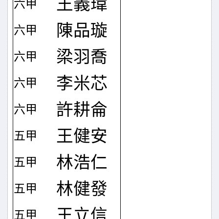
王義瑋
六甲
陳品璇
六甲
梁羽喬
六甲
李米芯
六甲
許耕侖
六甲
王健安
五甲
林浩仁
五甲
林健發
五甲
王立信
五甲