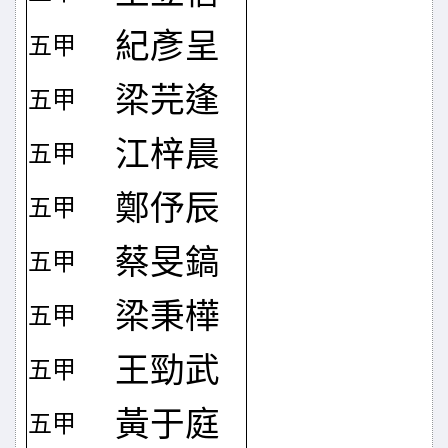
紀彥呈
五甲
梁芫逢
五甲
江梓晨
五甲
鄭伃辰
五甲
蔡旻鎬
五甲
梁秉樺
五甲
王勁武
五甲
黃于庭
五甲