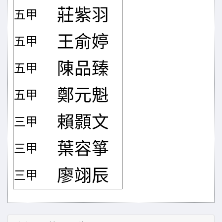
莊紫羽
五甲
王俞婷
五甲
陳品臻
五甲
鄭元魁
五甲
賴顥文
三甲
葉容箏
三甲
廖翊辰
三甲