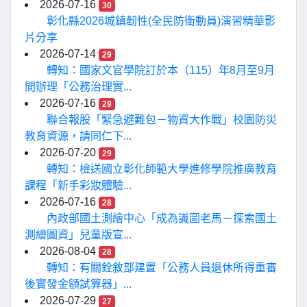
2026-07-16
30
彰化縣2026城鎮韌性(全民防衛動員)演習精華影
片分享
2026-07-14
29
轉知：國家文官學院訂於本（115）年8月至9月
間辦理「公務治理實...
2026-07-16
29
聯合報股「緊急避難包－物資大作戰」校園防災
教育資源，請同仁下...
2026-07-20
29
轉知：檢送國立彰化師範大學進修學院推廣教育
課程「新手彩妝體驗...
2026-07-16
28
內政部國土測繪中心「成為識圖老馬－探索國土
測繪圖資」兒童版宣...
2026-08-04
28
轉知：有關銓敘部建置「公務人員退休所得重審
後實發金額試算器」...
2026-07-29
27