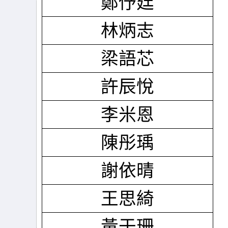
鄭伃廷
林炳志
梁語芯
許辰悅
李米恩
陳彤瑀
謝依晴
王思綺
黃于珊