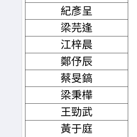
紀彥呈
梁芫逢
江梓晨
鄭伃辰
蔡旻鎬
梁秉樺
王勁武
黃于庭