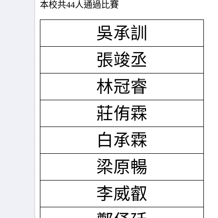
本校共44人通過比賽
吳承訓
張竣丞
林冠睿
莊侑霖
白承霖
梁原暢
李威叡