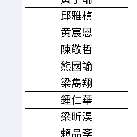
邱雅楨
黄宸恩
陳敬哲
熊國諭
梁雋翔
鍾仁華
梁昕淏
賴品斈