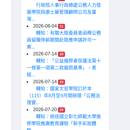
行政院人事行政總處公務人力發
展學院與康士藤管理顧問公司及臺
灣...
2026-08-04
31
轉知：有關大陸委員會函釋公務
員留職停薪期間赴陸應申請許可一
案...
2026-07-14
30
轉知：「公益揭弊者保護法第十
一條第一項第二款裁罰基準」，業
經...
2026-07-14
29
轉知：國家文官學院訂於本
（115）年8月至9月間辦理「公務治
理實...
2026-07-20
29
轉知：檢送國立彰化師範大學進
修學院推廣教育課程「新手彩妝體