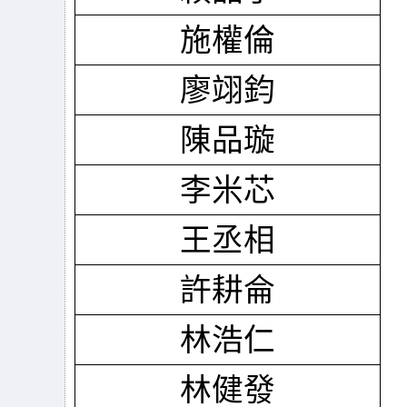
施權倫
廖翊鈞
陳品璇
李米芯
王丞相
許耕侖
林浩仁
林健發