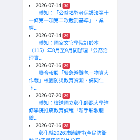
2026-07-14
30
轉知：「公益揭弊者保護法第十
一條第一項第二款裁罰基準」，業
經...
2026-07-14
29
轉知：國家文官學院訂於本
（115）年8月至9月間辦理「公務治
理實...
2026-07-16
29
聯合報股「緊急避難包－物資大
作戰」校園防災教育資源，請同仁
下...
2026-07-20
29
轉知：檢送國立彰化師範大學進
修學院推廣教育課程「新手彩妝體
驗...
2026-07-16
28
彰化縣2026城鎮韌性(全民防衛