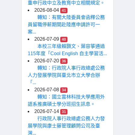
重申行政中立及教育中立相關規定。
2026-08-04
41
轉知：有關大陸委員會函釋公務
員留職停薪期間赴陸應申請許可一
案...
2026-07-09
40
本校三年級賴顥文、葉容箏通過
115年度「Cool English 自主學習活...
2026-07-20
36
轉知：行政院人事行政總處公務
人力發展學院與臺北市立大學合辦
「...
2026-07-08
34
轉知：國立雲林科技大學應用外
語系推廣碩士學分班招生訊息。
2026-07-14
31
行政院人事行政總處公務人力發
展學院與康士藤管理顧問公司及臺
灣...