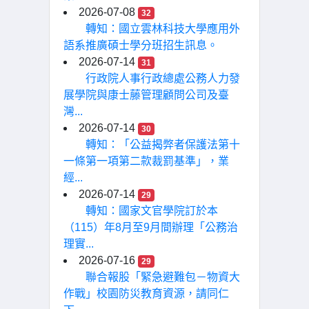
2026-07-08
32
轉知：國立雲林科技大學應用外
語系推廣碩士學分班招生訊息。
2026-07-14
31
行政院人事行政總處公務人力發
展學院與康士藤管理顧問公司及臺
灣...
2026-07-14
30
轉知：「公益揭弊者保護法第十
一條第一項第二款裁罰基準」，業
經...
2026-07-14
29
轉知：國家文官學院訂於本
（115）年8月至9月間辦理「公務治
理實...
2026-07-16
29
聯合報股「緊急避難包－物資大
作戰」校園防災教育資源，請同仁