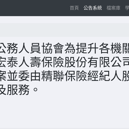
(current)
首頁
公告系統
檔案庫
公務人員協會為提升各機
宏泰⼈壽保險股份有限公
案並委由精聯保險經紀⼈
及服務。