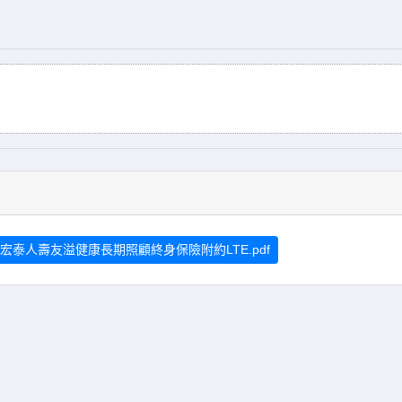
宏泰人壽友溢健康長期照顧終身保險附約LTE.pdf