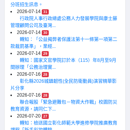
分班招生訊息。
2026-07-14
31
行政院人事行政總處公務人力發展學院與康士藤
管理顧問公司及臺灣...
2026-07-14
30
轉知：「公益揭弊者保護法第十一條第一項第二
款裁罰基準」，業經...
2026-07-14
29
轉知：國家文官學院訂於本（115）年8月至9月
間辦理「公務治理實...
2026-07-16
28
彰化縣2026城鎮韌性(全民防衛動員)演習精華影
片分享
2026-07-16
28
聯合報股「緊急避難包－物資大作戰」校園防災
教育資源，請同仁下...
2026-07-20
27
轉知：檢送國立彰化師範大學進修學院推廣教育
課程「新手彩妝體驗...